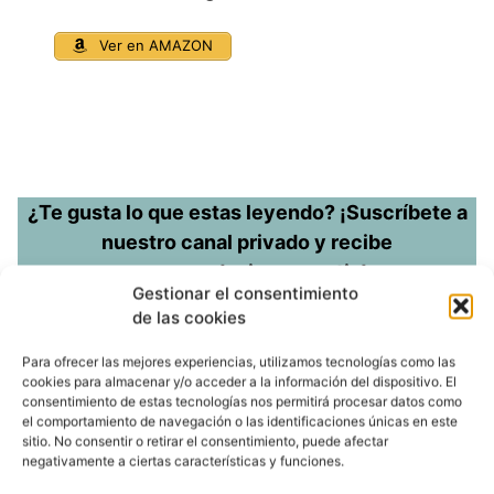
Ver en AMAZON
¿Te gusta lo que estas leyendo? ¡Suscríbete a
nuestro canal privado y recibe
recomendaciones gratis!
Gestionar el consentimiento
de las cookies
Para ofrecer las mejores experiencias, utilizamos tecnologías como las
cookies para almacenar y/o acceder a la información del dispositivo. El
Nombre
consentimiento de estas tecnologías nos permitirá procesar datos como
el comportamiento de navegación o las identificaciones únicas en este
sitio. No consentir o retirar el consentimiento, puede afectar
negativamente a ciertas características y funciones.
Correo_electrónico*