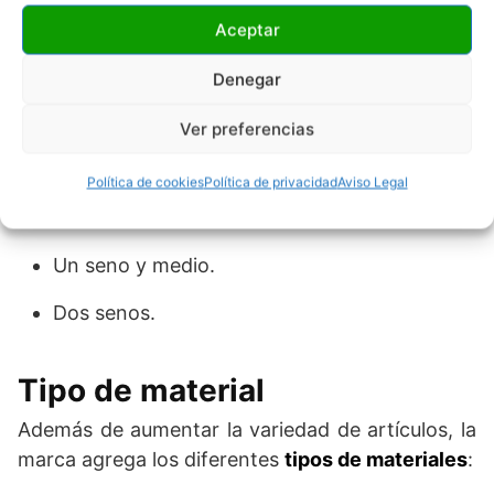
Exterior.
Aceptar
Denegar
Capacidad y medida
Ver preferencias
También es posible encontrar fregaderos Leroy
Merlin de
distintas medidas
y
capacidades
:
Política de cookies
Política de privacidad
Aviso Legal
De un seno.
Un seno y medio.
Dos senos.
Tipo de material
Además de aumentar la variedad de artículos, la
marca agrega los diferentes
tipos de materiales
: